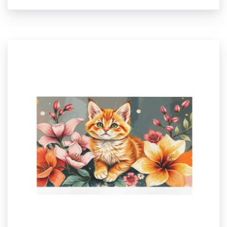
Frame Canvas Print 24"x16"(TEMU)
【Type】Canvas, 24"x16", All-Over Printing.
【Product description】Handmade frame, strong
flexibility and high tensile strength, not easy to break,
smooth. The frame surface heat shrinkable transparent
protective film packaging, moistureproof, waterproof
and scratch-proof.
【Size】24"(L) x 16"(H).
【Applicable situation】It can be used for decoration in
bars, homes, clubs, public places, houses, coffee shops,
bedrooms, restaurants, or it can be used for wedding,
birthday or any type of event gifts or collectibles.
【Washing notice】Do not wet cloth wipe, can use plush