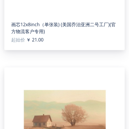
products gently brushed dust, just can keep the picture
bright.
【Note】This product is printed and shipped out from
画芯12x8inch（单张装) (美国乔治亚洲二号工厂)(官
our USA-based factory, can be sent to the United States
方物流客户专用)
only. When you place an order, please separate
起始价
￥ 21.00
products made in USA to speed up the whole
processing.
【Designer tip】To ensure the highest quality print,
please note that this product's recommended uploaded
image size in pixels (W x H): 3600 x 2400 or Higher / 150
dpi.