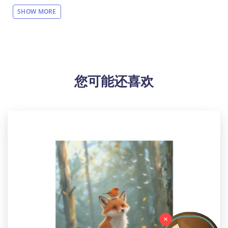
前可走USPS
面单）。请客户用表格下单的时候，一定要
SHOW MORE
带上跟踪号再导入订单到我们网站。请在下单后就上传
面单，工厂生产完毕直接发走！
【注意】 帆布画背面有数字编码， 用于协助发货， 不影
响正面设计。介意者请勿下单。
【设计说明】全幅印花
您可能还喜欢
【材质说明】帆布（画布）
【产品性能】这款包框油画由纯手工裱框制作，画布紧
绷，光滑平整，画质细腻鲜亮，久用不褪色。选择合适
的图案印制，使之与您房间的整体风格相匹配，提升房
间的美感，彰显您的品味，非常适合作为任何房间的室
内挂饰。
【适用场景】美化提升家居装饰的档次感，适用于客
厅、卧室、厨房、办公室、酒店、餐厅、浴室、酒吧等
的完美墙壁装饰油画， 也是送给朋友的绝佳礼物！
【洗涤说明】切勿湿布擦拭，可用毛绒制品轻轻拂去灰
尘，方可保持画面鲜亮。
【产品尺码】24"(L) x 16"(H)/60cm长 x 40cm宽
×
【包装体积】61cm x 41cm x 2cm