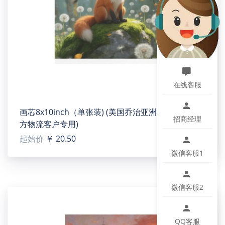
设计提示：
印刷区域图片大小：3600 x 2400 or Higher / 150 dpi
温馨提示：
该图片展示效果仅供参考，最终效果以实物为准！由于
生产批次、机器设备等客观因素原因，难以避免或将存
在微小色差、位置及大小等误差，如遇以上问题均属于
在线客服
正常现象，将不予纳入售后处理范畴。
画芯8x10inch（单张装) (美国乔治亚洲二号工厂)(官
招商经理
方物流客户专用)
起始价
￥ 20.50
微信客服1
微信客服2
QQ客服