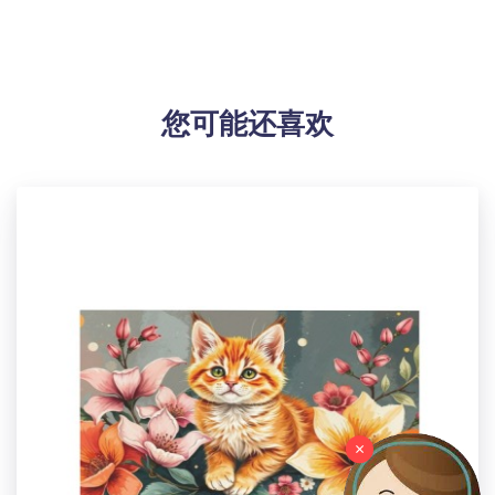
带上跟踪号再导入订单到我们网站。请在下单后就上传
面单，工厂生产完毕直接发走！
【设计说明】全幅印花
【材质说明】帆布
您可能还喜欢
【产品性能】使用具有清晰纹理的特殊画布，艺术微
喷，画质细腻鲜亮，防水和防褪色。
【适用场景】美化提升家居装饰的档次感，适用于客
厅、卧室、厨房、办公室、酒店、餐厅、浴室、酒吧等
的完美墙壁装饰油画， 也是送给朋友的绝佳礼物！
【洗涤说明】切勿湿布擦拭，可用毛绒制品轻轻拂去灰
尘，方可保持画面鲜亮。
【产品尺码】8"(L) x 8"(H) / 20cm长 x 20cm宽
【包装体积】22cm x 10cm x 3cm
设计提示：
印刷区域图片大小：1181×1181 or Higher / 150 dpi
温馨提示：
×
该图片展示效果仅供参考，最终效果以实物为准！由于
生产批次、机器设备等客观因素原因，难以避免或将存