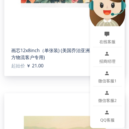
在微小色差、位置及大小等误差，如遇以上问题均属于
正常现象，将不予纳入售后处理范畴。
Art Print 8"x8"(1pcs)(TEMU)
在线客服
【Type】Polyester. Made of sturdy oil canvas,
画芯12x8inch（单张装) (美国乔治亚洲二号工厂)(官
waterproof and durable
方物流客户专用)
招商经理
【Product description】Meticulously crafted
起始价
￥ 21.00
brushstrokes bring vibrant hues to life, inviting viewers
into a world of timeless elegance and enchanting
微信客服1
narratives. Perfect for galleries or personal spaces, it
embodies the enduring charm of artistic expression.
微信客服2
【Size】8"(L) x 8"(H).
【Applicable situation】It can be used for decoration in
bars, homes, clubs, public places, houses, coffee shops,
QQ客服
bedrooms, restaurants, or it can be used for wedding,