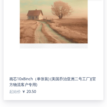
birthday or any type of event gifts or collectibles.
【Washing notice】Do not wet cloth wipe, can use plush
products gently brushed dust, just can keep the picture
bright.
【Note】Do not wet cloth wipe, can use plush products
gently brushed dust, just can keep the picture bright.
【Designer tip】 To ensure the highest quality print,
please note that this product's recommended uploaded
image size in pixels (W x H): 1181×1181 or Higher / 150
dpi
画芯10x8inch（单张装) (美国乔治亚洲二号工厂)(官
方物流客户专用)
起始价
￥ 20.50