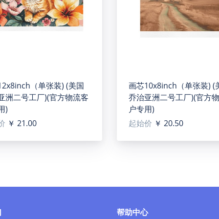
terproof and durable
rokes bring vibrant hues to life, inviting viewers into a world 
ies the enduring charm of artistic expression.
2x8inch（单张装) (美国
画芯10x8inch（单张装) 
on in bars, homes, clubs, public places, houses, coffee shops, 
亚洲二号工厂)(官方物流客
乔治亚洲二号工厂)(官方
lectibles.
用)
户专用)
lush products gently brushed dust, just can keep the picture 
价
￥ 21.00
起始价
￥ 20.50
ucts gently brushed dust, just can keep the picture bright.
nt, please note that this product's recommended uploaded image
们
帮助中心