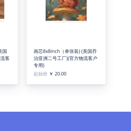
of timeless elegance and enchanting narratives.
(美国
画芯8x8inch（单张装) (美国乔
bedrooms, restaurants, or it can be used for
物流客
治亚洲二号工厂)(官方物流客户
专用)
bright.
起始价
￥ 20.00
 size in pixels (W x H): 1181x 1772or higher /