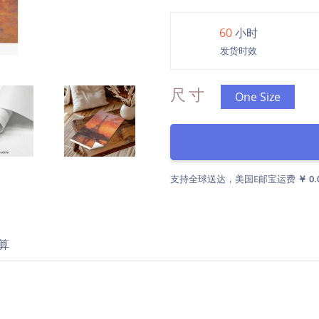
60
小时
发货时效
尺寸
One Size
支持全球送达，美国E邮宝运费
￥ 0.
算
装）
UV打印