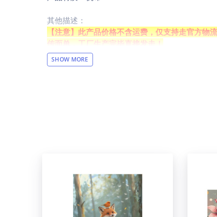
其他描述：
【注意】此产品价格不含运费，仅支持走官方物流（
传面单，工厂生产完毕直接发走！
【设计说明】全幅印花
SHOW MORE
【材质说明】帆布
【产品性能】使用具有清晰纹理的特殊画布，艺
【适用场景】美化提升家居装饰的档次感，适用于
【洗涤说明】切勿湿布擦拭，可用毛绒制品轻轻
【产品尺码】8"(L) x 12"(H) / 20cm长 x 30cm宽
【包装体积】22cm x 10cm x 3cm
设计提示：
印刷区域图片大小：1181x 1772 or higher / 150 d
温馨提示：
该图片展示效果仅供参考，最终效果以实物为准
于正常现象，将不予纳入售后处理范畴。