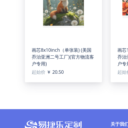
Art Print 8"x12"(1pcs)(TEMU)
【Type】Polyester. Made of sturdy oil canvas, wa
【Product description】Meticulously crafted brushst
Perfect for galleries or personal spaces, it embod
【Size】8"(L) x 12"(H).
画芯8x10inch（单张装) (美国
画芯1
【Applicable situation】It can be used for decorati
乔治亚洲二号工厂)(官方物流客
乔治
wedding, birthday or any type of event gifts or col
户专用)
户专
【Washing notice】Do not wet cloth wipe, can use p
起始价
￥ 20.50
起始
【Note】Do not wet cloth wipe, can use plush prod
【Designer tip】 To ensure the highest quality pri
150 dpi.
关于我