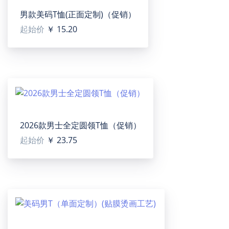
男款美码T恤(正面定制)（促销）
起始价
￥ 15.20
Women's Velcro Slide Sandals
【Type】Microfiber Leather, for women, All-Over
Printing. The soles come in black and white.
【Product description】Designed for women, stylish
and personalized. Constructed with lightweight and
2026款男士全定圆领T恤（促销）
soft material. PVC straps and sole for comfort and
durability. Slip-on design. Easy to slip on and off.
起始价
￥ 23.75
Logo tag cannot be added to this product.
【Applicable scenarios】Perfect for indoor or
outdoor use.
【Target user】For women.
【Washing instructions】Can be washed.
【Designer tip】To ensure the highest quality print,
please note that this product's recommended