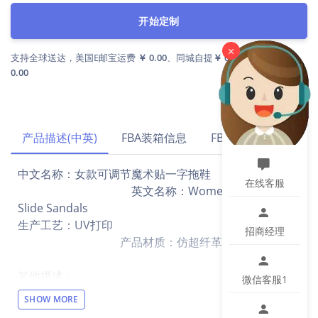
开始定制
×
支持全球送达，美国E邮宝运费
￥ 0.00
、同城自提
￥ 0.00
、国内到付
￥
0.00
产品描述(中英)
FBA装箱信息
FBA运费试算
中文名称：女款可调节魔术贴一字拖鞋
在线客服
英文名称：Women's Velcro
Slide Sandals
生产工艺：UV打印
招商经理
产品材质：仿超纤革
其他描述：
微信客服1
【设计说明】全幅印花，内里,车线,鞋底固定黑色。
SHOW MORE
【材质说明】仿超纤革