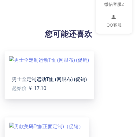
【产品性能】采用轻质软质材料制成。不仅舒适而且耐
微信客服2
用。不系鞋带的设计。容易滑上和脱下，方便穿脱。
【适用场景】日常，居家，外出，度假，沙滩等。
QQ客服
【适用人群】女士
您可能还喜欢
【洗涤说明】可水洗
【包装体积】31cm x 14cm x 10cm
设计提示：
印刷区域图片大小：
右上（Right-up）:1219 x 604 or Higher / 150 dpi
左下（Left-down）: 1165 x 579 or Higher / 150 dpi
男士全定制运动T恤 (网眼布) (促销)
起始价
￥ 17.10
温馨提示：
该图片展示效果仅供参考，最终效果以实物为准！由于
生产批次、机器设备等客观因素原因，难以避免或将存
在微小色差、位置及大小等误差，如遇以上问题均属于
正常现象，将不予纳入售后处理范畴。
产品尺码：