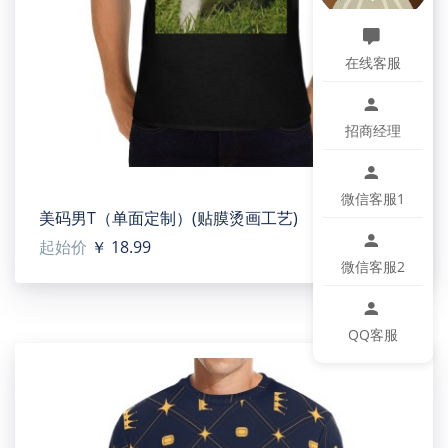
生产批次、机器设备等客观因素原因，难以避免或将存
在微小色差、位置及大小等误差，如遇以上问题均属于
在线客服
正常现象，将不予纳入售后处理范畴。
产品尺码：
招商经理
微信客服1
美码男T（单面定制）(贴膜烫画工艺)
起始价
￥ 18.99
微信客服2
QQ客服