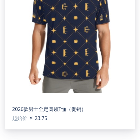
Aquila Men's Canvas Shoes (Model 018)
【Type】Canvas, for men, Local Printing. There is a black
and white color scheme.
【Product description】33.51 Oz. Designed for fashion
men, stylish and personalized. Full canvas upper, round
toe. Metal eyelets for a classic look. Soft inner lining
adds to comfort, lightweight ensures easy movement.
Lace-up closure for an adjustable fit.
2026款男士全定圆领T恤（促销）
【Applicable scenarios】Daily, gym, sports, walking,
起始价
￥ 23.75
hiking, exercise, etc.
【Target user】For men.