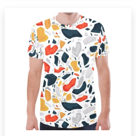
【Sizes】US4.5, US5.5, US6, US6.5, US7.5, US8, US8.5,
US9, US9.5, US10, US10.5, US11, US12, US13, US14.
【Washing notice】Keep your canvas shoes dry, water
tends to sour the glue, reduce service life. Clean shoes
regularly, gently wipe with a wet cloth (pay attention not
to use too much water), dirt can squeeze some
toothpaste on the top, and then use a toothbrush to
clean, cleaning should be the upper wipe, do not use a
brush fierce brush, after cleaning to dry in a cool and
ventilated place, not in the sun! Wrap your shoes in
paper towels after washing to make them cleaner and
protect them.
【Designer tip】To ensure the highest quality print,
please note that this product's recommended uploaded
image size in pixels (W x H): 1631 x 576 px or higher /
150 dpi.
Right foot copy left foot.