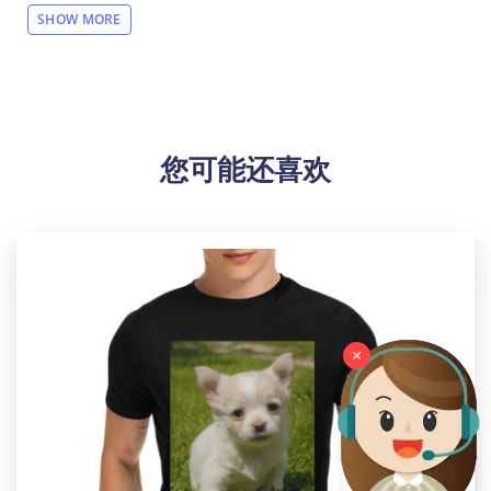
【设计说明】局部印花，有黑白两种配色。
SHOW MORE
【材质说明】帆布
【产品性能】专为时尚男士设计，时尚和个性化。全帆
布鞋面，圆脚趾。经典的金属孔眼。柔软的内层增加了
舒适性，轻便确保容易运动。系带关闭可调适合。
【适用场景】日常，健身房，运动，散步，徒步旅行，
您可能还喜欢
锻炼等。
【适用人群】男士
【洗涤说明】定期清洁鞋子，用湿布轻拭（注意不要用
太多的水），污垢多的地方可以挤些牙膏在上面，再用
牙刷清洁一下，清洁应将鞋面擦干，切勿用刷子猛刷，
清洗后要在阴凉通风处风干，不能在太阳下晒！洗后用
纸巾将鞋子包起来，鞋子更干净，也可以保护鞋子。
【包装体积】33cm x 14cm x 11cm
×
设计提示：
印刷区域图片大小：1631 x 576 px，右脚复制左脚。
温馨提示：
该图片展示效果仅供参考，最终效果以实物为准！由于