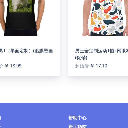
男T（单面定制）(贴膜烫画
男士全定制运动T恤 (网眼
(促销)
价
￥ 18.99
起始价
￥ 17.10
们
帮助中心
款
新手指南