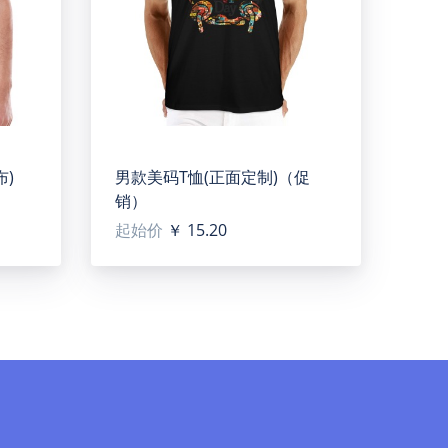
布)
男款美码T恤(正面定制)（促
销）
起始价
￥ 15.20