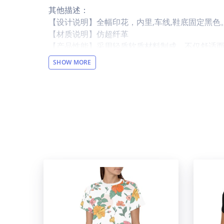
其他描述：
【设计说明】全幅印花，内里,车线,鞋底固定黑色
【材质说明】仿超纤革
【产品性能】采用轻质软质材料制成。不仅舒适
【适用场景】日常，居家，外出，度假，沙滩等
SHOW MORE
【适用人群】男士
【洗涤说明】可水洗
【包装体积】31cm x 14cm x 10cm
设计提示：
印刷区域图片大小：
右上（Right-up）:1219 x 604 or Higher / 150 dp
左下（Left-down）: 1165 x 579 or Higher / 150 
温馨提示：
该图片展示效果仅供参考，最终效果以实物为准
于正常现象，将不予纳入售后处理范畴。