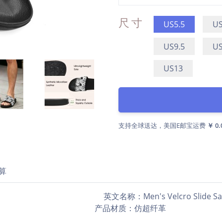
尺寸
US5.5
US
US9.5
US
US13
支持全球送达，美国E邮宝运费
￥ 0.
算
名称：Men's Velcro Slide Sand
 产品材质：仿超纤革