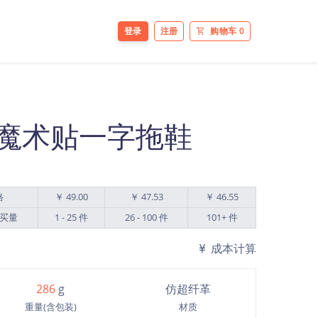
登录
注册
购物车
0
魔术贴一字拖鞋
格
￥ 49.00
￥ 47.53
￥ 46.55
买量
1 - 25 件
26 - 100 件
101+ 件
成本计算
286
g
仿超纤革
重量(含包装)
材质