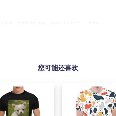
。
而且耐用。不系鞋带的设计。容易滑上和脱下，方便穿脱。
。
您可能还喜欢
i
dpi
！由于生产批次、机器设备等客观因素原因，难以避免或将存在