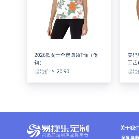
产品尺码：
2026款女士全定圆领T恤（促
美码
销）
工艺)
起始价
￥ 20.90
起始
关于我
服务条