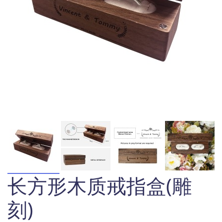
长方形木质戒指盒(雕
刻)