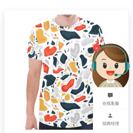
解决方案。
【特别说明】此尺码数据因测量方法不同，误差在1-3cm
内的属于正常现象。
【产品尺码】96(L)x32(W)x37(H)mm
设计提示：
定制区域为96mm*32mm（前面整个面都可
×
以定制），上传透明底PNG图片
。
Custom Double Slot Wooden Ring Box
【Type】Wood
【Product description】it's a sanctuary for your
precious gems. Its unique design showcases elegance,
在线客服
while the soft interior delicately cradles your treasures,
embodying meticulous care for both love and jewelry.
招商经理
【Applicable scenarios】Ideal for home and travel,
making it a perfect gift choice. The moderate size