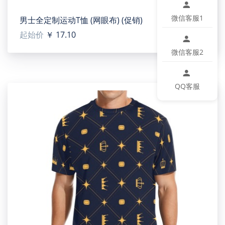
provides secure storage and an elegant display solution
微信客服1
男士全定制运动T恤 (网眼布) (促销)
for jewelry.
起始价
￥ 17.10
【Size】3.78in(L) x 1.26in(W) x 1.46in(H)
微信客服2
【Note】Custom image requirements: Hollow images
(transparent background).
QQ客服