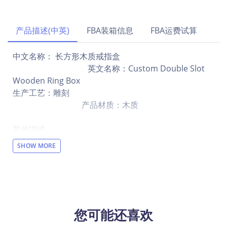
产品描述(中英)
FBA装箱信息
FBA运费试算
中文名称： 长方形木质戒指盒
英文名称：Custom Double Slot
Wooden Ring Box
生产工艺：雕刻
产品材质：木质
其他描述：
【设计说明】局部雕刻
SHOW MORE
【材质说明】木质
【产品性能】这款手工打造的精致木质长方形戒指盒，
不仅以独特设计彰显品味，柔和的内衬更是细腻呵护着
你的珍宝，为爱情与珠宝的交汇点，铸就细致关怀与永
恒美好的象征。
您可能还喜欢
【适用场景】适用于家庭、旅行，是理想的礼物选择。
尺寸适中，方便携带，提供安全存储和精致展示首饰的