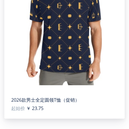
Back: 3560 x 4463 or Higher / 150 dpi
Left: 2704 x 1254 or Higher / 150 dpi
Right: 2704 x 1254 or Higher / 150 dpi
Collar: 2925 x 308 or Higher / 150 dpi
2026款男士全定圆领T恤（促销）
起始价
￥ 23.75