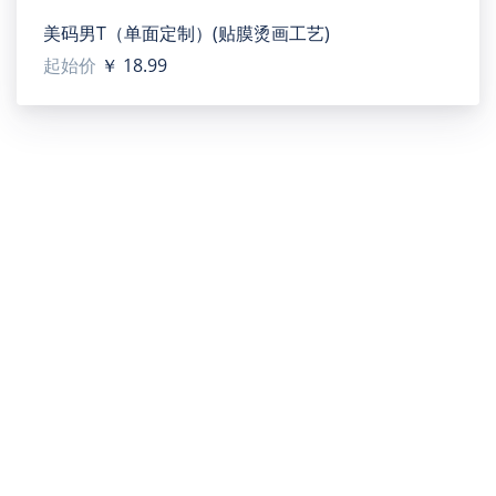
美码男T（单面定制）(贴膜烫画工艺)
起始价
￥ 18.99
关于我们
帮助中心
服务条款
新手指南
知识产权
© 2010-
2026 厦门易珩昉科技有限公司 版权所有 |
闽ICP备
2026007638号-1