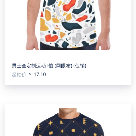
collar can be matched with appropriate color according
to the overall pattern style of the T-shirt. This T-shirt can
be used for any occasion in summer.
【Applicable situation】Suitable for summer, work,
study, shopping, travel, sports and other occasions.
【Applicable population】For women.
【Sizes】XS, S, M, L, XL, XXL, XXXL. Please calculate your
size from the measurement chart below.
男士全定制运动T恤 (网眼布) (促销)
【Washing notice】Hand wash or machine wash. Please
起始价
￥ 17.10
do not bleach.
【Note】There may be small difference in the design
and 2-4 cm deviation for manual measurement during
the production process.
【Designer tip】To ensure the highest quality print,
please note that this product's recommended uploaded
image size in pixels (W x H):
Front: 3560 x 4573 or Higher / 150 dpi