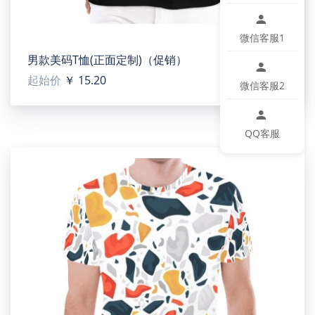
该图片展示效果仅供参考，最终效果以实物为准！由于
生产批次、机器设备等客观因素原因，难以避免或将存
在微小色差、位置及大小等误差，如遇以上问题均属于
微信客服1
正常现象，将不予纳入售后处理范畴。
男款美码T恤(正面定制)（促销）
起始价
￥ 15.20
微信客服2
产品尺码：
QQ客服
Women's All Over Print Crew Neck T-Shirt(T40-2)
【Type】100% Polyester, for women, All-Over Printing.
Custom collar color. Collar increased.
【Product description】Ladies T - shirt, made of high
quality polyester fabric, feels soft and comfortable, light
quality, ball - resistant and colorfast. Round collar
design, collar position increased, more nifty lovely. The