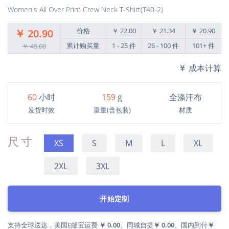
Women's All Over Print Crew Neck T-Shirt(T40-2)
价格
￥ 22.00
￥ 21.34
￥ 20.90
￥ 20.90
累计购买量
1 - 25 件
26 - 100 件
101+ 件
￥ 45.00
成本计算
60
小时
159
g
全涤汗布
发货时效
重量(含包装)
材质
尺寸
XS
S
M
L
XL
2XL
3XL
开始定制
支持全球送达，美国E邮宝运费
￥ 0.00
、同城自提
￥ 0.00
、国内到付
￥