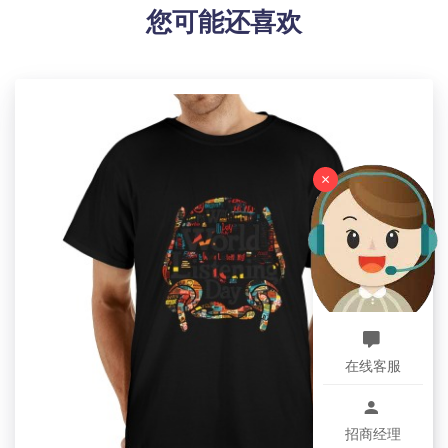
您可能还喜欢
合适的颜色进行搭配。这款T恤适用于夏季的任何场合。
【适用场景】适用于夏季，工作，学习，逛街，旅游，
运动等各种场合。
【适用人群】女士
【洗涤说明】可手洗或机洗，请勿漂白。
【特别说明】此尺码数据在衣服平铺下测量所得，因测
量方法不同，误差在2-4cm内的属于正常现象。
×
【包装体积】24cm x 20cm x 2cm
设计提示：
印刷区域建议图片大小：
前片: 3560 x 4573 or Higher / 150 dpi
后片: 3560 x 4463 or Higher / 150 dpi
左袖: 2704 x 1254 or Higher / 150 dpi
右袖: 2704 x 1254 or Higher / 150 dpi
在线客服
领子: 2925 x 308 or Higher / 150 dpi
温馨提示：
招商经理