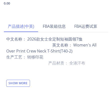
0.00
产品描述(中英)
FBA装箱信息
FBA运费试算
中文名称： 2026款女士全定制短袖圆领T恤
英文名称： Women's All
Over Print Crew Neck T-Shirt(T40-2)
生产工艺： 转移印花
产品材质： 全涤汗布
其他描述：
SHOW MORE
【设计说明】全幅印花，领子可自由定制颜色或者图片
【材质说明】100％涤纶
【产品性能】女士T恤，采用优质涤纶面料，手感柔软舒
适，质量轻薄，不起球不褪色。圆领设计，领子位置加
高，更显俏皮可爱。领子可根据T恤的整体图案风格选择