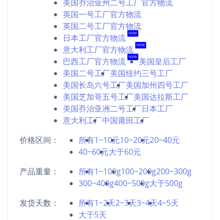
美国乔治亚州二号工厂官方物流
英国一号工厂官方物流
英国二号工厂官方物流
NEW
日本工厂官方物流
NEW
意大利工厂官方物流
NEW
巴西工厂官方物流
美国皇后工厂
美国二号工厂
美国纽约三号工厂
美国长岛六号工厂
美国加州四号工厂
美国芝加哥五号工厂
美国达拉斯工厂
美国乔治亚洲二号工厂
日本工厂
意大利工厂
中国莆田工厂
价格区间：
所有
1~10元
10~20元
20~40元
40~60元
大于60元
产品重量：
所有
1~100g
100~200g
200~300g
300~400g
400~500g
大于500g
发货天数：
所有
1~2天
2~3天
3~4天
4~5天
大于5天