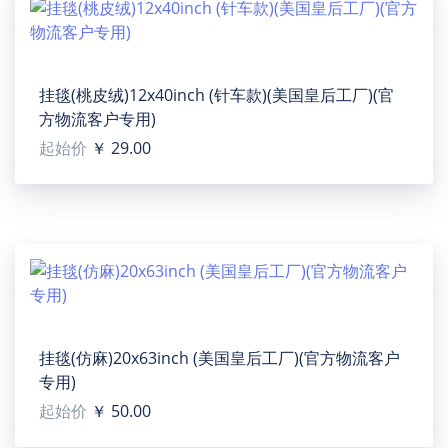
生产批次、机器设备等客观因素原因，难以避免或将存
在微小色差、位置及大小等误差，如遇以上问题均属于
正常现象，将不予纳入售后处理范畴。
挂毯(桃皮绒)12x40inch (针车款)(美国皇后工厂)(官
产品尺码：(单位：Inch)
方物流客户专用)
起始价
￥ 29.00
Women's All Over Print Crew Neck T-Shirt（QUE）
(TEMU)
【Type】100% Polyester fabric, for women, All-Over
Printing.
挂毯(仿麻)20x63inch (美国皇后工厂)(官方物流客户
【Product description】Polyester fabric. Dye-
专用)
sublimation printing, personalized all-over print T-shirt
起始价
￥ 50.00
for women. Light weight and soft, comfortable and
breathable. Each panel is cut and sewn together to