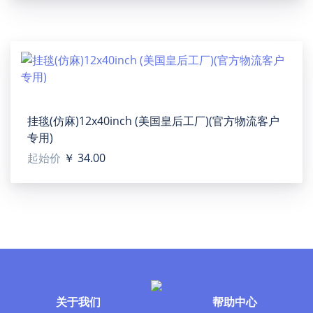
ensure a flawless graphic. Its details will elevate your
wardrobe year round.
【Applicable situation】Daily, home, travel, fitness, etc.
【Applicable population】For women.
【Sizes】XS, S, M, L, XL, XXL, XXXL, XXXXL. Please
calculate your size from the measurement chart below.
挂毯(仿麻)12x40inch (美国皇后工厂)(官方物流客户
【Washing notice】Cold(max 40℃ or 104℉); Non-
专用)
chlorine; Iron with cover; Do not tumble dry; Do not
起始价
￥ 34.00
insolate.
【Note】There may be small difference in the design
and 2-4 cm deviation for manual measurement during
the production process.
Collar is not printed on demand. This part will be
printed ramdomly during the production, not what you
see on the mockup generator exactly, please in kind
prevail.
关于我们
帮助中心