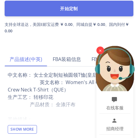
开始定制
支持全球送达，美国E邮宝运费
￥ 0.00
、同城自提
￥ 0.00
、国内到付
￥
0.00
×
产品描述(中英)
FBA装箱信息
FBA运费试算
中文名称： 女士全定制短袖圆领T恤(皇后工厂)(TEMU)
英文名称： Women's All Over Print
Crew Neck T-Shirt（QUE）
生产工艺： 转移印花
产品材质： 全涤汗布
在线客服
其他描述：
【注意】此产品价格不含运费，仅支持走官方物流（目
招商经理
SHOW MORE
前可走USPS、GOFO、
SWIFTX、CBT、CBS
面单）。
请