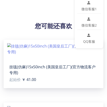
客户用表格下单的时候，一定要带上跟踪号再导入订单
到我们网站。请在下单后就上传面单，工厂生产完毕直
微信客服1
接发走！
【设计说明】全幅印花。
您可能还喜欢
【材质说明】100％涤纶
微信客服2
【产品性能】圆领短袖T恤，手感柔软舒适，微弹，适中
衣长，版型好穿又好搭，舒适又时尚，简约实用，不易
QQ客服
缩水，耐穿，时尚潮流。
【适用场景】日常活动，工作，休闲娱乐。
【适用人群】女士
【洗涤说明】可机洗，冷水洗涤，低热干燥。
【特别说明】此尺码数据在衣服平铺下测量所得，因测
挂毯(仿麻)15x50inch (美国皇后工厂)(官方物流客户
量方法不同，误差在2-4cm内的属于正常现象。
专用)
【包装体积】25cm x 19cm x 2cm
起始价
￥ 41.00
设计提示：
印刷区域图片大小：3560 x 4573 px
温馨提示：
该图片展示效果仅供参考，最终效果以实物为准！由于