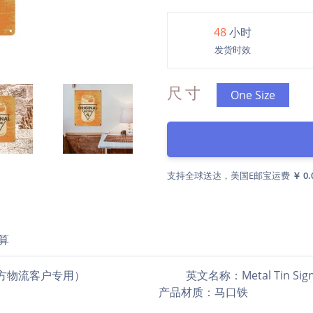
48
小时
发货时效
尺寸
One Size
支持全球送达，美国E邮宝运费
￥ 0.
算
官方物流客户专用） 英文名称：Metal Tin Sign 12"x16
印 产品材质：马口铁