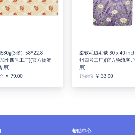
80g(3张）58*22.8
柔软毛绒毛毯 30 x 40 in
h(加州四号工厂)(官方物流
州四号工厂)(官方物流客
专用)
用)
价
￥ 79.00
起始价
￥ 33.00
e Printing.
们
帮助中心