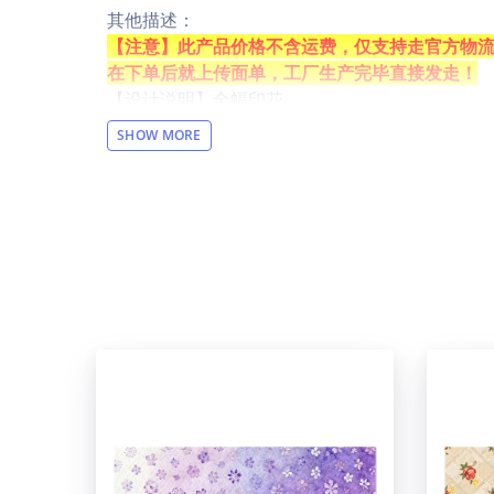
其他描述：
【注意】此产品价格不含运费，仅支持走官方物流（
在下单后就上传面单，工厂生产完毕直接发走！
【设计说明】全幅印花
【材质说明】马口铁
SHOW MORE
【产品性能】由高品质马口铁制成，画面清晰，
【适用场景】适用于客厅、卧室、厨房、办公室
【洗涤说明】不可手洗，建议定期用湿布擦拭清
【特别说明】此尺码数据因测量方法不同，误差在1
【产品尺码】30cm(长) x 40cm(宽)
【包装体积】42cm x 35cm x 2cm
设计提示：
印刷区域图片大小：1830 x 2420 px
温馨提示：
该图片展示效果仅供参考，最终效果以实物为准
于正常现象，将不予纳入售后处理范畴。