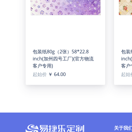
包装纸80g（2张）58*22.8
包装纸
inch(加州四号工厂)(官方物流
inc
客户专用)
客户
起始价
￥ 64.00
起始
Metal Tin Sign 12"x16"(91745)(TEMU)
【Type】100% metal tin, 12"(L) x 16"(H), One-sid
关于我