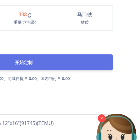
338
g
马口铁
重量(含包装)
材质
开始定制
00
、同城自提
￥ 0.00
、国内到付
￥ 0.00
×
"(91745)(TEMU)