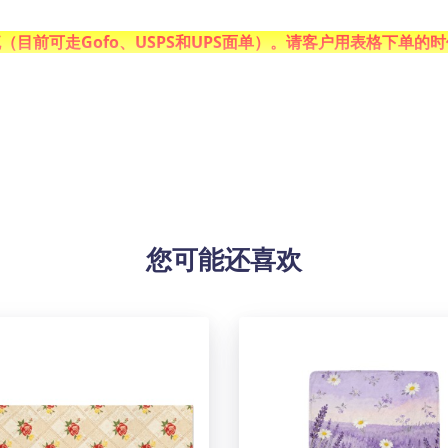
目前可走Gofo、USPS和
UPS
面单）。请客户用表格下单的时
色彩鲜艳，久用不褪色。简易操作，轻松悬挂，易于护理。是装
、酒店、餐厅和酒吧等。
洁，方可保持画面鲜亮。
-2cm内的属于正常现象。
您可能还喜欢
！由于生产批次、机器设备等客观因素原因，难以避免或将存在