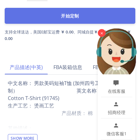
开始定制
支持全球送达，美国E邮宝运费
￥ 0.00
、同城自提
￥ 0.00
、国内到付
￥
×
0.00
产品描述(中英)
FBA装箱信息
FBA运费试算
中文名称： 男款美码短袖T恤 (加州四号工厂)（双面定
制） 英文名称： Men - Heavy
在线客服
Cotton T-Shirt (91745)
生产工艺： 烫画工艺
招商经理
产品材质： 棉
其他描述：
微信客服1
【设计说明】双面印花
SHOW MORE