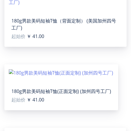
产品尺码：(单位：Inch)
180g男款美码短袖T恤（背面定制） (美国加州四号
工厂)
起始价
￥ 41.00
Men - Heavy Cotton T-Shirt (Two Side)(91745)
【Type】Cotton, for men, One side Printing.
【Product description】Cotton preshrunk ring spun
jersey knit for cool comfort. Double-needle stitched
neckline, bottom hem and sleeves featured keep good
180g男款美码短袖T恤(正面定制) (加州四号工厂)
shape. Round neck and taped shoulder designs are
起始价
￥ 41.00
both for comfort and style.
【Applicable situation】Daily, home, travel, fitness, etc.
【Applicable population】For men.
【Sizes】S, M, L, XL, 2XL, 3XL. Please calculate your size