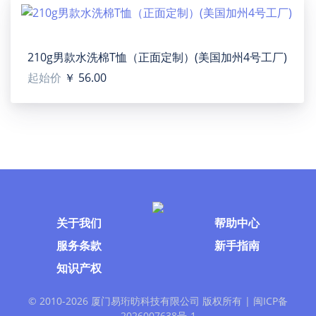
from the measurement chart below.
【Washing notice】Cold(max 30℃ or 86℉); Non-
chlorine; Iron on low heat; In the shade.
210g男款水洗棉T恤（正面定制）(美国加州4号工厂)
【Note】This product is printed and shipped out from
起始价
￥ 56.00
our USA-based factory, can be sent to the United States
only. When you place an order, please separate
products made in USA to speed up the whole
processing.
【Designer tip】To ensure the highest quality print,
please note that this product's recommended uploaded
image size in pixels (W x H): Front/Back:2010 x 2127 or
Higher / 150 dpi.
关于我们
帮助中心
服务条款
新手指南
知识产权
© 2010-
2026 厦门易珩昉科技有限公司 版权所有 |
闽ICP备
2026007638号-1