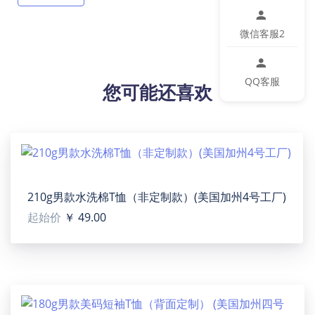
【材质说明】棉
【产品性能】手感柔软舒适，微弹，版型好穿又好搭，
微信客服2
舒适又时尚，简约实用，不易缩水，耐穿，时尚潮流。
【适用场景】日常，居家，旅行，健身运动等。
【适用人群】男士（美码）
QQ客服
您可能还喜欢
【洗涤说明】可手洗可机洗，不要长时间浸泡，不可漂
白，洗涤液温度不能超过45ºC。
【特别说明】此尺码数据在衣服平铺下测量所得，因测
量方法不同，误差在2-4cm内的属于正常现象。
【包装体积】24cm x 19cm x 2cm
设计提示：
印刷区域图片大小：正面/背面：2010 x 2127 or Higher
210g男款水洗棉T恤（非定制款）(美国加州4号工厂)
/ 150 dpi
起始价
￥ 49.00
温馨提示：
该图片展示效果仅供参考，最终效果以实物为准！由于
生产批次、机器设备等客观因素原因，难以避免或将存
在微小色差、位置及大小等误差，如遇以上问题均属于
正常现象，将不予纳入售后处理范畴。