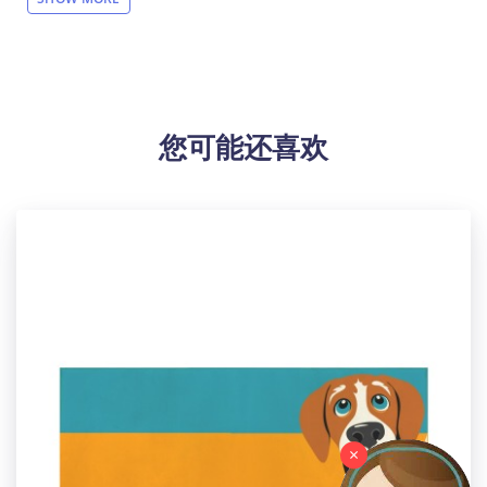
前可走USPS、GOFO、
SWIFTX、CBT、CBS
面单）。
请
客户用表格下单的时候，一定要带上跟踪号再导入订单
到我们网站。请在下单后就上传面单，工厂生产完毕直
接发走！
【设计说明】非定制款。无拉链。
您可能还喜欢
【材质说明】100%涤纶。面料克重180g麻。
【织造方式】梭织
【产品性能】这款枕套采用优质仿麻布制成，不易变
形，不起球不褪色。外观大方美观，无论放在家里还是
办公室，都会起到很好的装饰作用。
【适用场景】家里，汽车，办公室等，可以当靠枕，抱
枕，不使用的时候，也是很好的装饰物。是送给家人，
朋友，同事很好的礼物。
【配件构造】4个装，不含枕芯。
【洗涤说明】机洗在60°C以下，不褪色，防缩水。
【特别说明】此尺码数据因测量方法不同，误差在1-2cm
内的属于正常现象。
×
【产品尺码】45.7cm(宽) x 45.7cm(长)
【包装体积】29cm x 26cm x 4cm