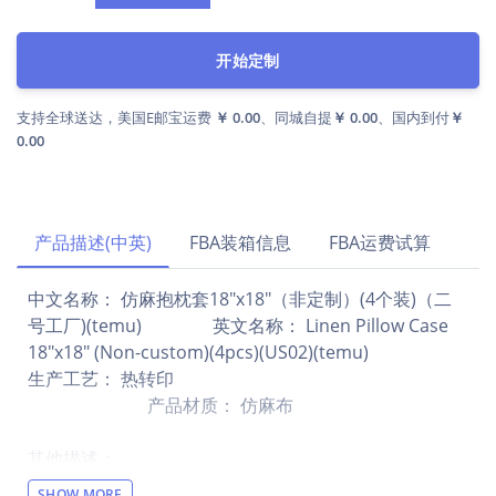
开始定制
支持全球送达，美国E邮宝运费
￥ 0.00
、同城自提
￥ 0.00
、国内到付
￥
0.00
产品描述(中英)
FBA装箱信息
FBA运费试算
中文名称： 仿麻抱枕套18"x18"（非定制）(4个装)（二
号工厂)(temu) 英文名称： Linen Pillow Case
18"x18" (Non-custom)(4pcs)(US02)(temu)
生产工艺： 热转印
产品材质： 仿麻布
其他描述：
【注意】此产品价格不含运费，仅支持走官方物流（目
SHOW MORE