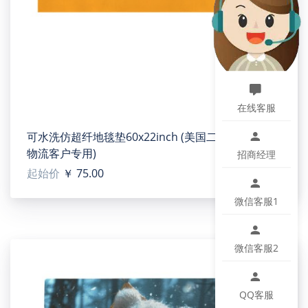
温馨提示：
该图片展示效果仅供参考，最终效果以实物为准！由于
生产批次、机器设备等客观因素原因，难以避免或将存
在微小色差、位置及大小等误差，如遇以上问题均属于
正常现象，将不予纳入售后处理范畴。
在线客服
可水洗仿超纤地毯垫60x22inch (美国二号工厂)(官方
物流客户专用)
招商经理
Linen Pillow Case 18x18inch (Non-custom)(4pc)（US02)
起始价
￥ 75.00
(TEMU)
【Type】100% Polyester, 18"(L) x 18"(W), Non-custom.
微信客服1
【Product description】This pillowcase is made of high
quality linen, which is not easy to shape, ball and fade.
微信客服2
The appearance is generous and beautiful, no matter in
the home or the office, will play a very good decorative
role. Insert won't be included. It comes with one pillow
QQ客服