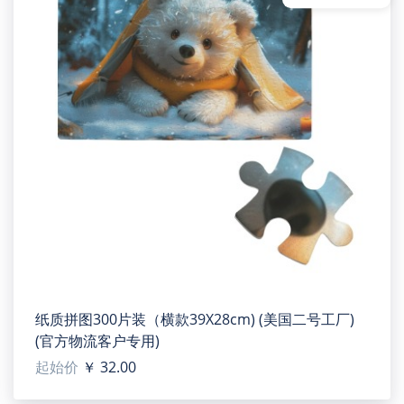
case only.
【Applicable situation】Home, car, office, etc, can be
used as pillows, throw pillows, when not in use, is also a
good decoration. It's a great gift for family, friends,
colleagues.
【Size】18"(W) x 18"(L).
【Accessory structure】One pillow case, Single design,
no pillow core.
【Washing notice】Turn inside out and wash with like
colors. Do not iron on decoration.
纸质拼图300片装（横款39X28cm) (美国二号工厂)
(官方物流客户专用)
起始价
￥ 32.00