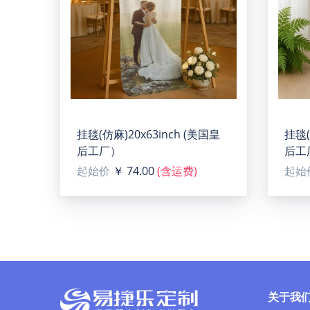
L-Shaped Walnut Holder Acrylic Photo Frame 
【Type】Acrylic surface, 4''(W) x 6''(H).
【Product description】The acrylic photo panel 
personalized customization to bring you wond
【Applicable situation】Perfect for personalized
【Size】Approximate board dimension(W X H): 4'
挂毯(仿麻)20x63inch (美国皇
挂毯(
【Product structure】Each package includes 1 a
后工厂）
后工
【Note】For perfect and transparent effect on a
起始价
￥ 74.00
(含运费)
起始
【Designer tip】To ensure the highest quality p
higher / 150 dpi.
关于我