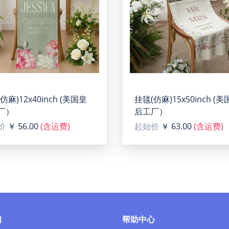
4"x6"(QUE)
is personalized with your photo and your text on the acryli
erful experience.
 gifts for birthdays, anniversaries, or weddings.
' x 6''.
仿麻)12x40inch (美国皇
挂毯(仿麻)15x50inch (
crylic panel, no base.
厂）
后工厂）
crylic board, we suggest you use our auto batch site to pl
价
￥ 56.00
(含运费)
起始价
￥ 63.00
(含运费)
rint, please note that this product's recommended upload im
们
帮助中心