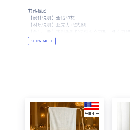
其他描述：
【设计说明】全幅印花
【材质说明】亚克力+黑胡桃
【产品性能】木制黑胡桃边框亚克力板。亚克力
验。
SHOW MORE
【适用场景】生日，周年纪念日或结婚礼物的绝
【内部构造】每个包装包括1个木制底座和1个丙
【特别说明】此尺码数据因测量方法不同，误差在1
【产品尺码】15.24cm(宽) x 10.16cm(高)
【包装体积】20cm x 27cm x 6cm
设计提示：
印刷区域图片大小：600 x 900 px /150 dpi.
温馨提示：
该图片展示效果仅供参考，最终效果以实物为准
于正常现象，将不予纳入售后处理范畴。