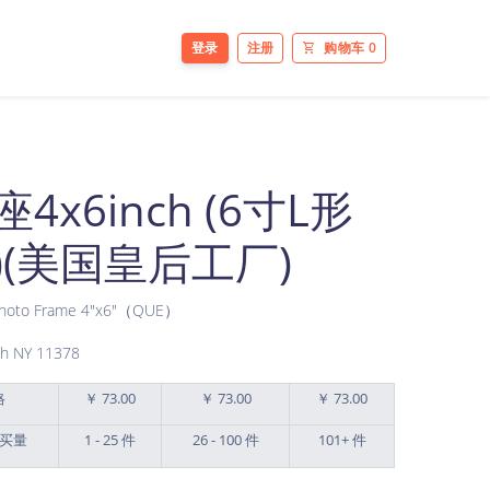
登录
注册
购物车
0
x6inch (6寸L形
(美国皇后工厂)
c Photo Frame 4"x6"（QUE）
h NY 11378
格
￥ 73.00
￥ 73.00
￥ 73.00
买量
1 - 25 件
26 - 100 件
101+ 件