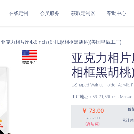
在线定制
会员服务
获取定制器
帮助中心
亚克力相片座4x6inch (6寸L形相框黑胡桃)(美国皇后工厂)
亚克力相片座4
相框黑胡桃)
L-Shaped Walnut Holder Acryli
工厂地址：59-71,59th st. Maspet
价
￥ 73.00
￥ 82.00
累计购
(含运费)