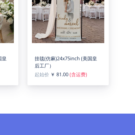
c panel. Default icon printed on the board,
美国皇
挂毯(仿麻)24x75inch (美国皇
后工厂）
ace orders.
起始价
￥ 81.00
(含运费)
age size in pixels (W x H): 600 x 900 px or