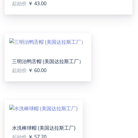
起始价
￥ 43.00
Phone Case for iPhone 16(75006)
【Type】TPU soft shell + PC, Designed for iPhone 16.
All-Over Printing.
【Product Description 】Designed for iPhone 16. Slim
& Lightweight.Durable plastic hard back and soft
rubber, preventing damages from falling off.Best Laser
printing technology, presenting vivid images and fine
三明治鸭舌帽 (美国达拉斯工厂）
details.Full access to all ports, controls, sensors and
起始价
￥ 60.00
camera.Back case only, without front cover.
【Applicable scenarios】Personalized mobile phone
case with your mobile phone, more perfect design,
highlight your charm. Mobile phone case can be DIY on
a variety of patterns, to increase the role of fashion!
Protect the function of the mobile phone to prevent
hard objects from leaving scratches on the body.
水洗棒球帽 (美国达拉斯工厂)
【Designer Tip】To ensure the highest quality print,
起始价
￥ 57.20