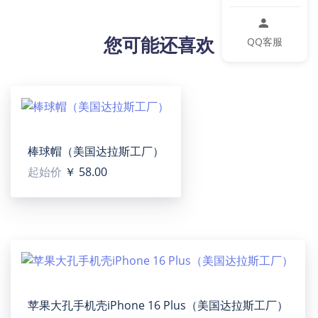
不输裸机，一触即达，精准贴合，丝毫不差，拒绝松
动，不易沾指纹手汗，易清洁。高清透亮，焕然一新，
您可能还喜欢
QQ客服
比原机更好看，拆装无划痕，不变形，优质原料，不易
发黄
【适用场景】个性化的手机壳搭配您的手机，更加完美
的设计，彰显您的魅力。手机壳上可以DIY上各种各样图
案，增加时尚的作用!保护手机作用，以防硬物在机身上
留下划痕。
设计提示：
棒球帽（美国达拉斯工厂）
印刷区域图片大小：425 x 879 px /150dpi
起始价
￥ 58.00
温馨提示：
该图片展示效果仅供参考，最终效果以实物为准！由于
生产批次、机器设备等客观因素原因，难以避免或将存
在微小色差、位置及大小等误差，如遇以上问题均属于
正常现象，将不予纳入售后处理范畴。
苹果大孔手机壳iPhone 16 Plus（美国达拉斯工厂）