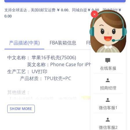
支持全球送达，美国E邮宝运费
￥ 0.00
、同城自提
￥ 0.00
、国内到付
￥
×
0.00
产品描述(中英)
FBA装箱信息
FBA运费试算
中文名称： 苹果16手机壳(75006)
英文名称：Phone Case for iPhone 16(75006)
在线客服
生产工艺： UV打印
产品材质： TPU软壳+PC
招商经理
其他描述：
【设计说明】全副印花，单面印花。
上传图案不要用透
明底，定制区域请全幅填充满。
微信客服1
SHOW MORE
【材质说明】TPU软壳+PC塑料
【产品性能】防摔保护，双倍升级，满分抗摔，充分分
散手机收到的冲击力，独立按键，原机手感，灵敏操控
微信客服2