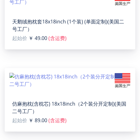
天鹅绒抱枕套18x18inch (1个装) (单面定制)(美国二
号工厂）
Pet Fedding Mat 60x50cm（US02）
起始价
￥ 49.00
(含运费)
【Type】Rubber + non-woven fabric, 23.62"(L) x 19.69"
(W), One-Side Printing, indoor or outdoor use.
【Product description】This pet feeding mat blocks
residues/water to protect floors. Durable with edging,
multiple sizes. Wipe with damp cloth or wash, saving
time for pet owners.
【Applicable situation】Widely used in home
decoration and pet eating areas.
仿麻抱枕(含枕芯) 18x18inch（2个装分开定制)(美国
【Size】23.62"(L) x 19.69"(W).
二号工厂）
【Washing notice】Hand wash or machine wash, wear-
起始价
￥ 89.00
(含运费)
resistant, not down.
【Designer tip】To ensure the highest quality print,