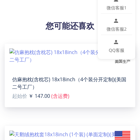
【产品性能】宠物喂食垫防水防油，阻残渣水渍护地
微信客服1
板。耐磨耐用，多尺寸图案可选，湿布擦或水洗即净，
省清洁时间，让宠主省心。
您可能还喜欢
【适用场景】广泛用于家居装饰、宠物进食区域。
微信客服2
【产品尺码】60cm(长) x 50cm(宽)
【洗涤说明】用湿布或海绵和温和的洗涤剂清洗污垢。
【特别说明】为了物流运输方便，垫子会折叠发货。客
QQ客服
户收到可能会有折痕，放置3-5小时，折痕会消失，请客
户放心购买！
【特别说明】此尺码数据在产品平铺下测量所得，因测
量方法不同，误差在2-4cm内的属于正常现象。
仿麻抱枕(含枕芯) 18x18inch（4个装分开定制)(美国
【包装体积】51cm x 12cm x 4cm
二号工厂）
设计提示：
起始价
￥ 147.00
(含运费)
印刷区域图片大小：3575 x 3044 or Higher / 150 dpi.
温馨提示：
该图片展示效果仅供参考，最终效果以实物为准！由于
生产批次、机器设备等客观因素原因，难以避免或将存
在微小色差、位置及大小等误差，如遇以上问题均属于
正常现象，将不予纳入售后处理范畴。