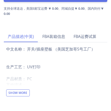
支持全球送达，美国E邮宝运费
￥ 0.00
、同城自提
￥ 0.00
、国内到付
￥
0.00
产品描述(中英)
FBA装箱信息
FBA运费试算
中文名称： 开关/插座壁板 （美国芝加哥5号工厂）
生产工艺： UV打印
产品材质： PC
其他描述：
【设计说明】全幅单面印花
SHOW MORE
【材质说明】PC材料
【产品性能】这款开关/插座壁板采用阻燃PC材质，表面
光滑易清洁，经典白/灰设计百搭各种墙面。安装简便，