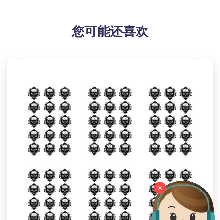
牢固耐用，为家居用电提供安全美观的保护罩。
【适用场景】适用于家庭客厅、卧室、厨房、卫生间，
您可能还喜欢
以及办公室、酒店、商铺等室内墙面，遮盖底盒，固定
开关插座，提升装饰美观度。
【特别说明】此尺码数据因测量方法不同，误差在1-2cm
内的属于正常现象。
【包装体积】11cm x 14cm x 1cm
设计提示：
印刷区域图片大小：429x 696 or Higher / 150dpi
温馨提示：
该图片展示效果仅供参考，最终效果以实物为准！由于
生产批次、机器设备等客观因素原因，难以避免或将存
在微小色差、位置及大小等误差，如遇以上问题均属于
正常现象，将不予纳入售后处理范畴。
×