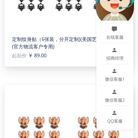
Switch Outlet Wall Plate（US05）
【Type】PC
【Product description】This switch/outlet wall plate
is made of flame-retardant PC material with a
smooth, easy-clean surface. Classic white/gray
在线客服
定制纹身贴（6张装，分开定制)(美国芝加哥5号工厂)
design suits any wall. Easy to install, durable, and
(官方物流客户专用)
safe—offering reliable protection for home electrical
起始价
￥ 89.00
use.
招商经理
【Applicable scenarios】Ideal for indoor walls in
living rooms, bedrooms, kitchens, bathrooms,
offices, hotels, and shops. Covers junction boxes,
微信客服1
secures switches/outlets, and enhances interior
decoration.
微信客服2
【Designer tip】To ensure the highest quality print,
please note that this product's recommended
uploaded image size in pixels (W x H): 429x 696or
QQ客服
Higher / 150dpi.