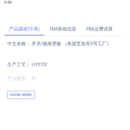
0.00
产品描述(中英)
FBA装箱信息
FBA运费试算
中文名称： 开关/插座壁板 （美国芝加哥5号工厂）
生产工艺： UV打印
产品材质： PC
其他描述：
SHOW MORE
【设计说明】全幅单面印花
【材质说明】PC材料
【产品性能】这款开关/插座壁板采用阻燃PC材质，表面
光滑易清洁，经典白/灰设计百搭各种墙面。安装简便，
牢固耐用，为家居用电提供安全美观的保护罩。