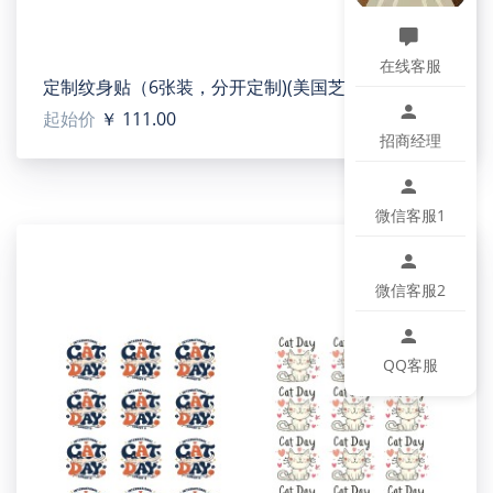
【Type】PC
【Product description】This switch/outlet wall plate
在线客服
is made of flame-retardant PC material with a
定制纹身贴（6张装，分开定制)(美国芝加哥5号工厂)
smooth, easy-clean surface. Classic white/gray
起始价
￥ 111.00
design suits any wall. Easy to install, durable, and
招商经理
safe—offering reliable protection for home electrical
use.
【Applicable scenarios】Ideal for indoor walls in
微信客服1
living rooms, bedrooms, kitchens, bathrooms,
offices, hotels, and shops. Covers junction boxes,
secures switches/outlets, and enhances interior
微信客服2
decoration.
【Designer tip】To ensure the highest quality print,
please note that this product's recommended
QQ客服
uploaded image size in pixels (W x H): 429x 696or
Higher / 150dpi.