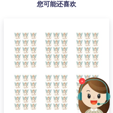
您可能还喜欢
【适用场景】适用于家庭客厅、卧室、厨房、卫生间，
以及办公室、酒店、商铺等室内墙面，遮盖底盒，固定
开关插座，提升装饰美观度。
【特别说明】此尺码数据因测量方法不同，误差在1-2cm
内的属于正常现象。
【包装体积】11cm x 14cm x 1cm
设计提示：
印刷区域图片大小：429x 696 or Higher / 150dpi
温馨提示：
该图片展示效果仅供参考，最终效果以实物为准！由于
生产批次、机器设备等客观因素原因，难以避免或将存
×
在微小色差、位置及大小等误差，如遇以上问题均属于
正常现象，将不予纳入售后处理范畴。
Switch Outlet Wall Plate（US05）