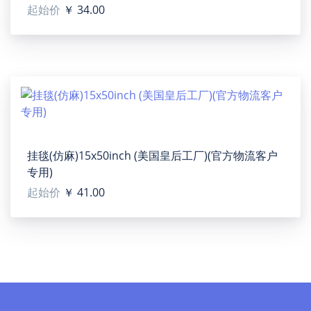
personalized customization to bring you wonderful
起始价
￥ 34.00
experience.
【Applicable situation】Perfect for personalized gifts
for birthdays, anniversaries, or weddings.
【Size】Approximate board dimension(W X H): 4'' x
6''.
【Product structure】Each package includes 1
acrylic panel, no base.
【Note】For perfect and transparent effect on
acrylic board, we suggest you use our auto batch
挂毯(仿麻)15x50inch (美国皇后工厂)(官方物流客户
site to place orders.
专用)
【Designer tip】To ensure the highest quality print,
起始价
￥ 41.00
please note that this product's recommended
upload image size in pixels (W x H): 600 x 900 px or
higher / 150 dpi.