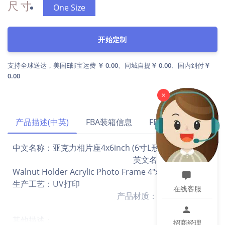
尺寸
One Size
开始定制
支持全球送达，美国E邮宝运费
￥ 0.00
、同城自提
￥ 0.00
、国内到付
￥
0.00
×
产品描述(中英)
FBA装箱信息
FBA运费试算
中文名称：亚克力相片座4x6inch (6寸L形相框黑胡桃）
英文名称：L-Shaped
Walnut Holder Acrylic Photo Frame 4"x6"
生产工艺：UV打印
在线客服
产品材质：亚克力+黑胡桃
其他描述：
招商经理