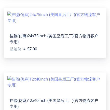
设计提示：
印刷区域图片大小：600 x 900 px /150 dpi.
温馨提示：
该图片展示效果仅供参考，最终效果以实物为准！由于
挂毯(仿麻)24x75inch (美国皇后工厂)(官方物流客户
生产批次、机器设备等客观因素原因，难以避免或将存
专用)
在微小色差、位置及大小等误差，如遇以上问题均属于
起始价
￥ 57.00
正常现象，将不予纳入售后处理范畴。
L-Shaped Walnut Holder Acrylic Photo Frame 4"x6"
(QUE)
【Type】Acrylic surface, 4''(W) x 6''(H).
【Product description】The acrylic photo panel is
personalized with your photo and your text on the
挂毯(仿麻)12x40inch (美国皇后工厂)(官方物流客户
acrylic panel. Default icon printed on the board,
专用)