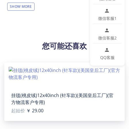
【注意】此产品价格不含运费，仅支持走官方物流（目
SHOW MORE
前可走USPS、GOFO、
SWIFTX、CBT、CBS
面单）。
请
客户用表格下单的时候，一定要带上跟踪号再导入订单
微信客服1
到我们网站。请在下单后就上传面单，工厂生产完毕直
接发走！
微信客服2
【设计说明】全幅印花
您可能还喜欢
【材质说明】亚克力+黑胡桃
【产品性能】木制黑胡桃边框亚克力板。亚克力照片面
QQ客服
板使用您的照片和您在亚克力板上的文字进行个性化设
置。默认图标印在板上。个性定制给你带来精彩的体
验。
【适用场景】生日，周年纪念日或结婚礼物的绝佳个性
化礼物。
【内部构造】每个包装包括1个木制底座和1个丙烯酸
挂毯(桃皮绒)12x40inch (针车款)(美国皇后工厂)(官
板。
方物流客户专用)
【特别说明】此尺码数据因测量方法不同，误差在1-2cm
起始价
￥ 29.00
内的属于正常现象。
【产品尺码】15.24cm(宽) x 10.16cm(高)
【包装体积】20cm x 27cm x 6cm