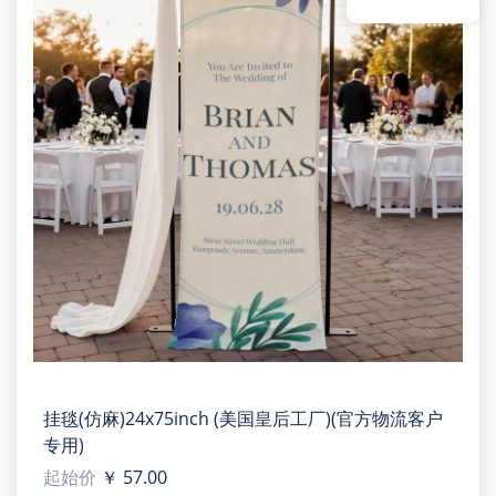
experience.
【Applicable situation】Perfect for personalized gifts
for birthdays, anniversaries, or weddings.
【Size】Approximate board dimension(W X H): 4'' x
6''.
【Product structure】Each includes one acrylic
panel and one L-shaped photo frame.
【Note】For perfect and transparent effect on
acrylic board, we suggest you use our auto batch
site to place orders.
【Designer tip】To ensure the highest quality print,
please note that this product's recommended
upload image size in pixels (W x H): 600 x 900 px or
higher / 150 dpi.
挂毯(仿麻)24x75inch (美国皇后工厂)(官方物流客户
专用)
起始价
￥ 57.00