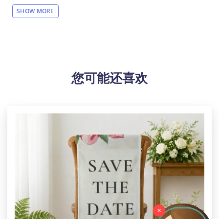
【注意】此产品价格不含运费，仅支持走官方物流（目
SHOW MORE
前可走USPS、GOFO、
SWIFTX、CBT、CBS
面单）。
请
客户用表格下单的时候，一定要带上跟踪号再导入订单
到我们网站。请在下单后就上传面单，工厂生产完毕直
接发走！
【设计说明】全幅印花
您可能还喜欢
【材质说明】亚克力+硬枫木
【产品性能】木制黑胡桃边框亚克力板。亚克力照片面
板使用您的照片和您在亚克力板上的文字进行个性化设
置。默认图标印在板上。个性定制给你带来精彩的体
验。
【适用场景】生日，周年纪念日或结婚礼物的绝佳个性
化礼物。
【内部构造】每个包装包括1个L型木制底座和1个丙烯酸
板。
【特别说明】此尺码数据因测量方法不同，误差在1-2cm
内的属于正常现象。
【产品尺码】15.24cm(宽) x 10.16cm(高)
×
【包装体积】28cm x 22cm x 6cm