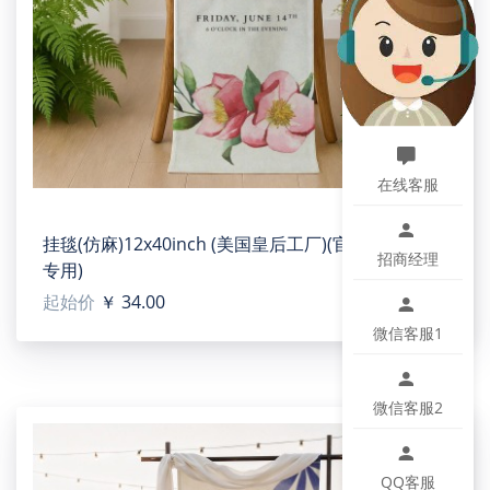
设计提示：
印刷区域图片大小：600 x 900 px /150 dpi
温馨提示：
该图片展示效果仅供参考，最终效果以实物为准！由于
生产批次、机器设备等客观因素原因，难以避免或将存
在微小色差、位置及大小等误差，如遇以上问题均属于
在线客服
正常现象，将不予纳入售后处理范畴。
挂毯(仿麻)12x40inch (美国皇后工厂)(官方物流客户
招商经理
专用)
起始价
￥ 34.00
L-Shaped Maple Holder Acrylic Photo Frame 4"x6"
(QUE)
微信客服1
【Type】Acrylic surface, 4''(W) x 6''(H).
【Product description】The acrylic photo panel is
微信客服2
personalized with your photo and your text on the
acrylic panel. Default icon printed on the board,
personalized customization to bring you wonderful
QQ客服