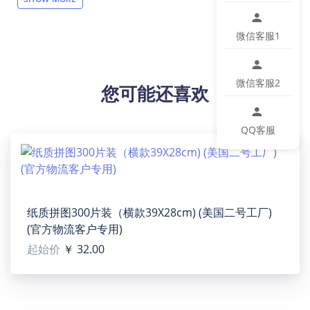
前可走USPS、GOFO、
SWIFTX、CBT、CBS
面单）。
请
客户用表格下单的时候，一定要带上跟踪号再导入订单
微信客服1
到我们网站。请在下单后就上传面单，工厂生产完毕直
接发走！
【设计说明】非定制。无拉链。
微信客服2
您可能还喜欢
【材质说明】100%涤纶。面料克重180g麻。
【织造方式】梭织
【产品性能】这款枕套采用优质仿麻布制成，不易变
QQ客服
形，不起球不褪色。外观大方美观，无论放在家里还是
办公室，都会起到很好的装饰作用。
【适用场景】家里，汽车，办公室等，可以当靠枕，抱
枕，不使用的时候，也是很好的装饰物。是送给家人，
朋友，同事很好的礼物。
纸质拼图300片装（横款39X28cm) (美国二号工厂)
【配件构造】1个装，不含枕芯。
(官方物流客户专用)
【洗涤说明】机洗在60°C以下，不褪色，防缩水。
起始价
￥ 32.00
【特别说明】此尺码数据因测量方法不同，误差在1-2cm
内的属于正常现象。
【产品尺码】45.7cm(宽) x 45.7cm(长)
【包装体积】24cm x 15cm x 2cm