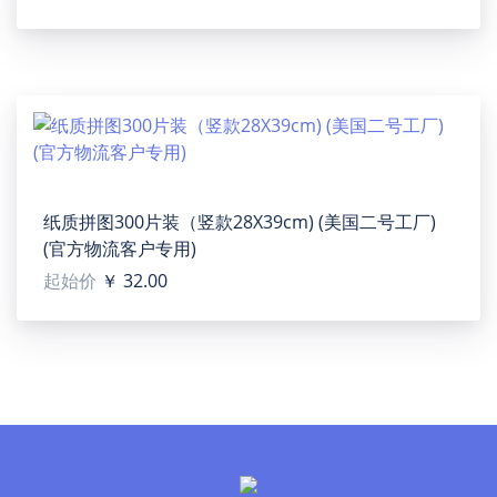
case only.
【Applicable situation】Home, car, office, etc, can be
used as pillows, throw pillows, when not in use, is also a
good decoration. It's a great gift for family, friends,
colleagues.
【Size】18"(W) x 18"(L).
【Accessory structure】One pillow case, no pillow core.
【Washing notice】Turn inside out and wash with like
纸质拼图300片装（竖款28X39cm) (美国二号工厂)
colors. Do not iron on decoration.
(官方物流客户专用)
起始价
￥ 32.00