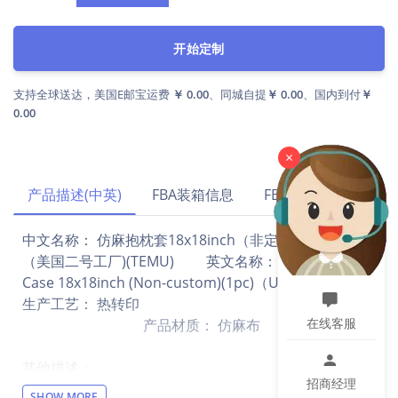
开始定制
支持全球送达，美国E邮宝运费
￥ 0.00
、同城自提
￥ 0.00
、国内到付
￥
0.00
×
产品描述(中英)
FBA装箱信息
FBA运费试算
中文名称： 仿麻抱枕套18x18inch（非定制）(1个装)
（美国二号工厂)(TEMU) 英文名称： Linen Pillow
Case 18x18inch (Non-custom)(1pc)（US02)(TEMU)
生产工艺： 热转印
在线客服
产品材质： 仿麻布
其他描述：
招商经理
【注意】此产品价格不含运费，仅支持走官方物流（目
SHOW MORE