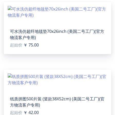
温馨提示：
该图片展示效果仅供参考，最终效果以实物为准！由于
生产批次、机器设备等客观因素原因，难以避免或将存
在微小色差、位置及大小等误差，如遇以上问题均属于
可水洗仿超纤地毯垫70x26inch (美国二号工厂)(官方
正常现象，将不予纳入售后处理范畴。
物流客户专用)
起始价
￥ 75.00
Linen Pillow Case 18x18inch (Non-custom)(1pc)
（US02）(TEMU)
【Type】100% Polyester, 18"(L) x 18"(W), Non-custom.
【Product description】This pillowcase is made of high
quality linen, which is not easy to shape, ball and fade.
The appearance is generous and beautiful, no matter in
纸质拼图500片装 (竖款38X52cm) (美国二号工厂)(官
the home or the office, will play a very good decorative
方物流客户专用)
role. Insert won't be included. It comes with one pillow
起始价
￥ 42.00