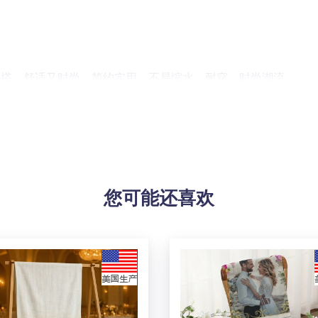
好搭，舒适又时尚，简约实用，不易缩水，耐穿，时尚潮流。
漂白，洗涤液温度不能超过45ºC。
因测量方法不同，误差在2-4cm内的属于正常现象。
您可能还喜欢
dpi
！由于生产批次、机器设备等客观因素原因，难以避免或将存在