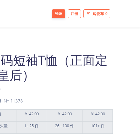
登录
注册
购物车
0
美码短袖T恤（正面定
皇后）
)
h NY 11378
格
￥ 42.00
￥ 42.00
￥ 42.00
买量
1 - 25 件
26 - 100 件
101+ 件