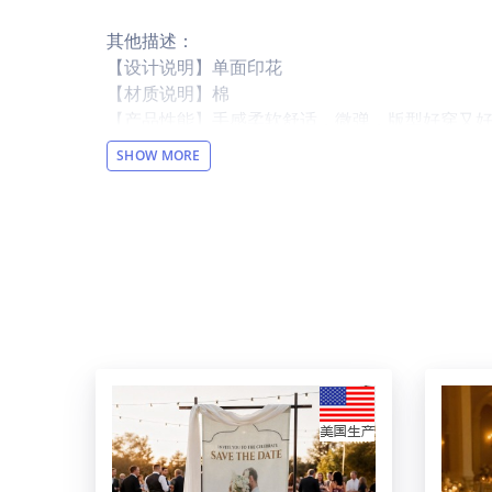
其他描述：
【设计说明】单面印花
【材质说明】棉
【产品性能】手感柔软舒适，微弹，版型好穿又
【适用场景】日常，居家，旅行，健身运动等。
SHOW MORE
【适用人群】男士（美码）
【洗涤说明】可手洗可机洗，不要长时间浸泡，不可
【特别说明】此尺码数据在衣服平铺下测量所得，
【包装体积】24cm x 19cm x 2cm
设计提示：
印刷区域图片大小：2100 x 2650 or Higher / 150 
温馨提示：
该图片展示效果仅供参考，最终效果以实物为准
于正常现象，将不予纳入售后处理范畴。
产品尺码：(单位：Inch)