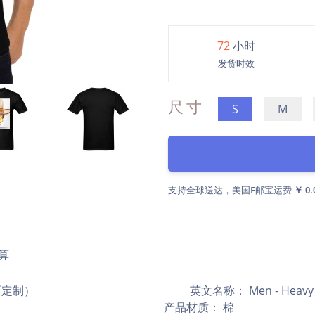
72
小时
发货时效
尺寸
S
M
支持全球送达，美国E邮宝运费
￥ 0.
算
定制） 英文名称： Men - Heavy Cotton T-
艺 产品材质： 棉