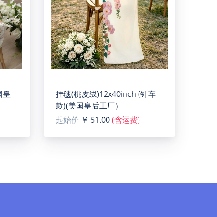
美国皇
挂毯(桃皮绒)12x40inch (针车
款)(美国皇后工厂）
起始价
￥ 51.00
(含运费)